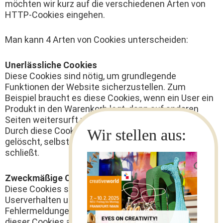
möchten wir kurz auf die verschiedenen Arten von
HTTP-Cookies eingehen.
Man kann 4 Arten von Cookies unterscheiden:
Unerlässliche Cookies
Diese Cookies sind nötig, um grundlegende
Funktionen der Website sicherzustellen. Zum
Beispiel braucht es diese Cookies, wenn ein User ein
Produkt in den Warenkorb legt, dann auf anderen
Seiten weitersurft und später erst zur Kasse geht.
Durch diese Cookies wird der Warenkorb nicht
gelöscht, selbst wenn der User sein Browserfenster
schließt.
Zweckmäßige Cookies
Diese Cookies sammeln Infos über das
Userverhalten und ob der User etwaige
Fehlermeldungen bekommt. Zudem werden mithilfe
dieser Cookies auch die Ladezeit und das Verhalten