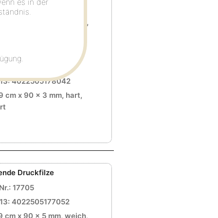
wenn es in der
13: 4022505177045
ständnis.
9 cm x 90 x 5 mm, weich,
fügung.
Nr.: 17804
13: 4022505178042
9 cm x 90 x 3 mm, hart,
rt
ende Druckfilze
Nr.: 17705
13: 4022505177052
9 cm x 90 x 5 mm, weich,