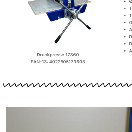
Ø
T
T
G
A
D
D
A
Druckpresse 17360
EAN-13: 4022505173603