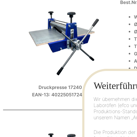
Best.Nr
W
Ø
Ø
T
T
G
A
D
D
Weiterführ
A
Druckpresse 17240
EAN-13: 4022505172408
Wir übernehmen die
Laboröfen (efco un
Produktions-Stando
unserem Namen „Art
Best.Nr
Die Produktion der