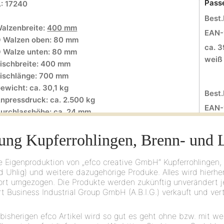
Pass
.: 17240
Best.
alzenbreite:
400 mm
EAN-
 Walzen oben: 80 mm
ca. 3
 Walze unten: 80 mm
weiß
ischbreite: 400 mm
ischlänge: 700 mm
ewicht: ca. 30,1 kg
Best.
npressdruck: ca. 2.500 kg
EAN-
urchlasshöhe: ca. 24 mm
ca. 3
IN Formate: ≤ DIN A3
melie
ung Kupferrohlingen, Brenn- und 
ufstellfläche: 46 cm x 46,5 cm
 Eigenproduktion von „efco creative GmbH“ Kupferrohlingen,
d Uhlig) und weitere dazugehörige Produke. Alles wird hierhe
rt umgezogen. Die Produkte werden zukünftig unverändert j
 Business Industrial Group GmbH (A.B.I.G.) verkauft und vert
Pass
.: 17250
 bisherigen efco Artikel wird so gut es geht ohne bzw. mit w
Best.