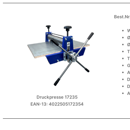
Best.Nr
W
Ø
Ø
T
T
G
A
D
D
A
Druckpresse 17235
EAN-13: 4022505172354