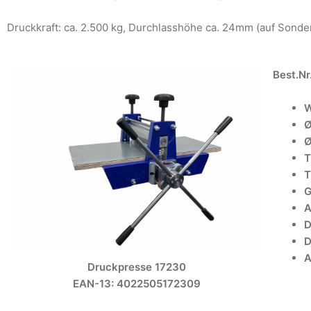
Druckkraft: ca. 2.500 kg, Durchlasshöhe ca. 24mm (auf Son
Best.Nr
W
Ø
Ø
T
T
G
A
D
D
A
Druckpresse 17230
EAN-13: 4022505172309