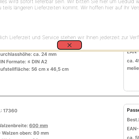
lles wird sofort lieferbar sein. Wir bitten Sie hier um Geduld 
alzenbreite:
500 mm
EAN-
eils längeren Lieferzeiten kommt. Wir hoffen hier auf Ihr Ver
 Walzen oben: 80 mm
ca. 4
 Walze unten: 80 mm
weiß
ischbreite: 300 mm
ischlänge: 700 mm
ich Lieferzeit und Service stehen wir Ihnen jederzeit zur Ver
ewicht: ca. 34,1 kg
×
Best.
npressdruck: ca. 2.500 kg
EAN-
urchlasshöhe: ca. 24 mm
ca. 4
IN Formate: ≤ DIN A2
melie
ufstellfläche: 56 cm x 46,5 cm
Pass
.: 17360
Best.
alzenbreite:
600 mm
EAN-
 Walzen oben: 80 mm
ca. 5