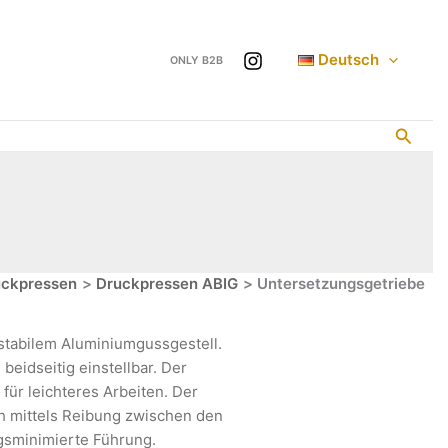
Deutsch
ONLY B2B
Such
uckpressen
Druckpressen ABIG
Untersetzungsgetriebe
 stabilem Aluminiumgussgestell.
eidseitig einstellbar. Der
für leichteres Arbeiten. Der
ich mittels Reibung zwischen den
ngsminimierte Führung.