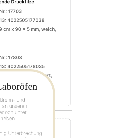
ende Druckfilze
Nr.: 17703
13: 4022505177038
9 cm x 90 x 5 mm, weich,
Nr.: 17803
13: 4022505178035
9 cm x 90 x 3 mm, hart,
rt
Laboröfen
 Brenn- und
r an unseren
edoch unter
rieben.
ende Druckfilze
enig Unterbrechung
Nr.: 17704