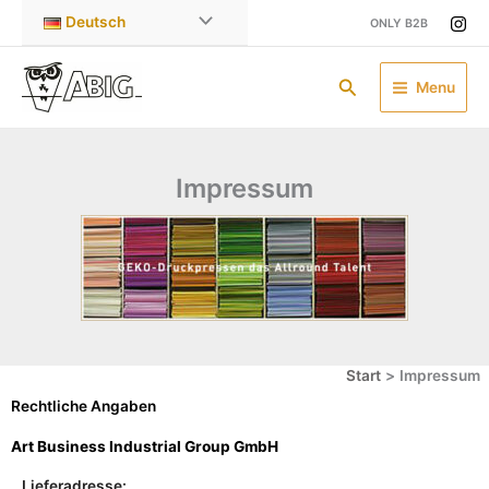
Zum
Deutsch
ONLY B2B
Inhalt
springen
Suchen
Menu
Impressum
Start
Impressum
Rechtliche Angaben
Art Business Industrial Group GmbH
Lieferadresse: