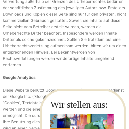
Verwertung außerhalb der Grenzen des Urheberrechtes bedürfen
der schriftlichen Zustimmung des jeweiligen Autors bzw. Erstellers.
Downloads und Kopien dieser Seite sind nur für den privaten, nicht
kommerziellen Gebrauch gestattet. Soweit die Inhalte auf dieser
Seite nicht vom Betreiber erstellt wurden, werden die
Urheberrechte Dritter beachtet. Insbesondere werden Inhalte
Dritter als solche gekennzeichnet. Sollten Sie trotzdem auf eine
Urheberrechtsverletzung aufmerksam werden, bitten wir um einen
entsprechenden Hinweis. Bei Bekanntwerden von
Rechtsverletzungen werden wir derartige Inhalte umgehend
entfernen.
Google Analytics
Diese Website benutzt Google Analytics, einen Webanalysedienst
der Google Inc. (“Google“). Google Analytics verwendet sog.
“Cookies“, Textdateien, die auf Ihrem Computer gespeichert
werden und die eine Analyse der Benutzung der Website durch Sie
ermöglicht. Die durch den Cookie erzeugten Informationen über
Ihre Benutzung dieser Website (einschließlich Ihrer IP-Adresse)
wird an einen Server von Google in den USA übertragen und dort