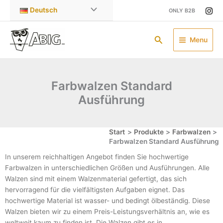
Zum
Deutsch
ONLY B2B
Inhalt
springen
Suchen
Menu
Farbwalzen Standard
Ausführung
Start
Produkte
Farbwalzen
Farbwalzen Standard Ausführung
In unserem reichhaltigen Angebot finden Sie hochwertige
Farbwalzen in unterschiedlichen Größen und Ausführungen. Alle
Walzen sind mit einem Walzenmaterial gefertigt, das sich
hervorragend für die vielfältigsten Aufgaben eignet. Das
hochwertige Material ist wasser- und bedingt ölbeständig. Diese
Walzen bieten wir zu einem Preis-Leistungsverhältnis an, wie es
weltweit kaum zu finden ist. Die Walzen gibt es in