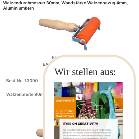
Walzendurchmesser 30mm, Wandstärke Walzenbezug 4mm,
Aluminiumkern
Farbwalze 13090
EAN-13: 4022505130903
Best.Nr.: 13090
Walzenbreite 90mm