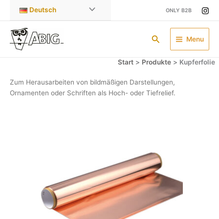
Zum
Deutsch
ONLY B2B
Inhalt
springen
Suchen
Menu
Start
Produkte
Kupferfolie
Zum Herausarbeiten von bildmäßigen Darstellungen,
Ornamenten oder Schriften als Hoch- oder Tiefrelief.